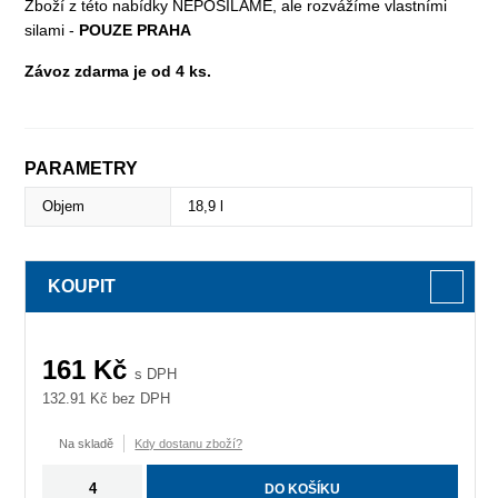
Zboží z této nabídky NEPOSÍLÁME, ale rozvážíme vlastními
silami -
POUZE PRAHA
Závoz zdarma je od 4 ks.
PARAMETRY
Objem
18,9 l
KOUPIT
161
Kč
s DPH
132.91
Kč bez DPH
Na skladě
Kdy dostanu zboží?
DO KOŠÍKU