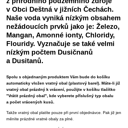
z přírodního podzemního zdroje
v Obci Deštná v jižních Čechách.
Naše voda vyniká nízkým obsahem
nežádoucích prvků jako je: Železo,
Mangan, Amonné ionty, Chloridy,
Flouridy. Vyznačuje se také velmi
nízkým počtem Dusičnanů
a Dusitanů.
Spolu s objednaným produktem Vám bude do košíku
automaticky vložen vratný obal (plastový barel). Máte-li již
vratný obal prázdný k vrácení, použijte v košíku tlačítko
"Vrátit prázdný obal", kde vyberete příslušný typ obalu
a počet vrácených kusů.
Takže vratný obal platíte pouze při první objednávce. Pak již jen
měníte prázdné vratné obaly za plné.