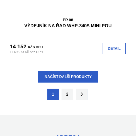
PR.08
VÝDEJNÍK NA ŘAD WHP-340S MINI POU
14 152
Kč s DPH
DETAIL
11 695.73 Kč bez DPH
NAČÍST DALŠÍ PRODUKTY
1
2
3