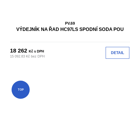
PV.69
VÝDEJNÍK NA ŘAD HC97LS SPODNÍ SODA POU
18 262
Kč s DPH
DETAIL
15 092.83 Kč bez DPH
TOP