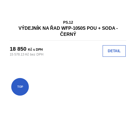
PS.12
VÝDEJNÍK NA ŘAD WFP-1050S POU + SODA -
ČERNÝ
18 850
Kč s DPH
DETAIL
15 578.13 Kč bez DPH
TOP