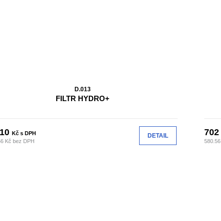
D.013
FILTR HYDRO+
010
70
Kč s DPH
DETAIL
56 Kč bez DPH
580.56