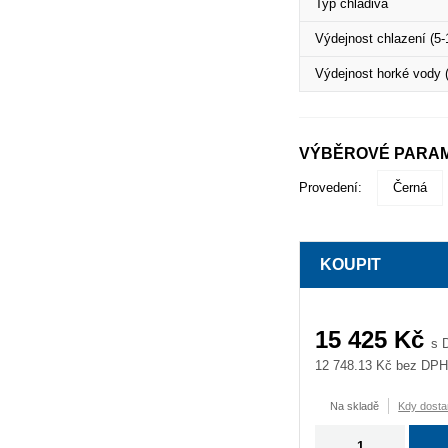
Typ chladiva
Výdejnost chlazení (5-
Výdejnost horké vody (
VÝBĚROVÉ PARA
Provedení:
Černá
KOUPIT
15 425
Kč
s 
12 748.13
Kč bez DP
Na skladě
Kdy dosta