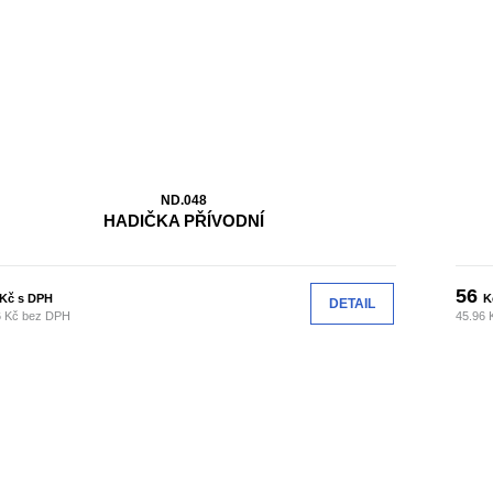
ND.048
HADIČKA PŘÍVODNÍ
56
Kč s DPH
K
DETAIL
6 Kč bez DPH
45.96 