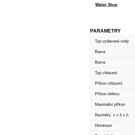
Water Stop
PARAMETRY
Typ vydávané vody
Barva
Barva
Typ chlazení
Příkon chlazení
Příkon ohřevu
Maximální příkon
Rozměry: v x š x h
Hmotnost