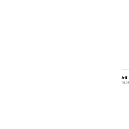
56
45.9