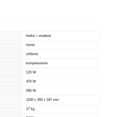
horká + studená
černá
stříbrná
kompresorové
120 W
470 W
590 W
1100 x 260 x 347 mm
27 kg