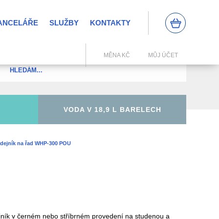
KANCELÁŘE
SLUŽBY
KONTAKTY
0
MĚNA KČ
MŮJ ÚČET
VODA V 18,9 L BARELECH
dejník na řad WHP-300 POU
jník v černém nebo stříbrném provedení na studenou a