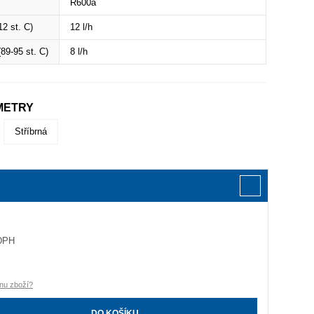
R600a
12 st. C)
12 l/h
89-95 st. C)
8 l/h
METRY
Stříbrná
DPH
H
nu zboží?
DO KOŠÍKU