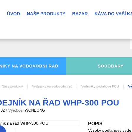
ÚVOD
NAŠE PRODUKTY
BAZAR
KÁVA DO VAŠÍ 
NÍKY NA
VODOVODNÍ ŘAD
SODOBARY
Naše produkty
Výdejníky na vodovodní řad
Výdejníky podlahové POU
Vý
EJNÍK NA ŘAD WHP-300 POU
.32
/ Výrobce:
WONBONG
POPIS
Vysoký podlahový výde