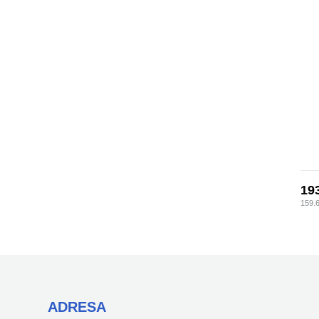
19
159.
ADRESA