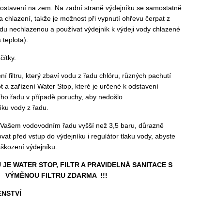
ostavení na zem. Na zadní straně výdejníku se samostatně
a chlazení, takže je možnost při vypnutí ohřevu čerpat z
u nechlazenou a používat výdejník k výdeji vody chlazené
 teplota).
čítky.
filtru, který zbaví vodu z řadu chlóru, různých pachutí
 a zařízení Water Stop, které je určené k odstavení
ho řadu v případě poruchy, aby nedošlo
ku vody z řadu.
ve Vašem vodovodním řadu vyšší než 3,5 baru, důrazně
at před vstup do výdejníku i regulátor tlaku vody, abyste
škození výdejníku.
U JE WATER STOP, FILTR A PRAVIDELNÁ SANITACE S
VÝMĚNOU FILTRU ZDARMA !!!
ENSTVÍ