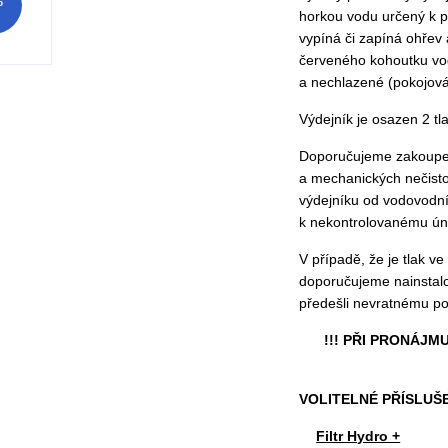
P
horkou vodu určený k p
vypíná či zapíná ohřev 
červeného kohoutku vod
a nechlazené (pokojová
Výdejník je osazen 2 tla
Doporučujeme zakoupení 
a mechanických nečistot
výdejníku od vodovodní
k nekontrolovanému úni
V případě, že je tlak 
doporučujeme nainstalov
předešli nevratnému po
!!! PŘI PRONÁJM
VOLITELNÉ PŘÍSLUŠ
Filtr Hydro +