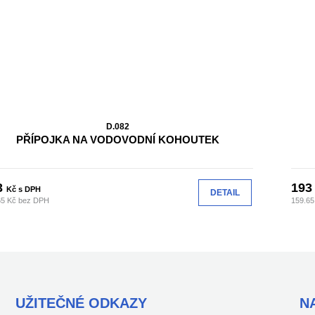
D.082
PŘÍPOJKA NA VODOVODNÍ KOHOUTEK
3
19
Kč s DPH
DETAIL
65 Kč bez DPH
159.65
UŽITEČNÉ ODKAZY
N