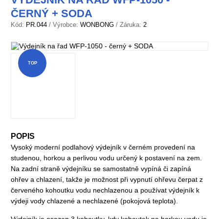
ČERNÝ + SODA
Kód:
PR.044
/ Výrobce:
WONBONG
/ Záruka:
2
TOP
POPIS
Vysoký moderní podlahový výdejník v černém provedení na
studenou, horkou a perlivou vodu určený k postavení na zem.
Na zadní straně výdejníku se samostatně vypíná či zapíná
ohřev a chlazení, takže je možnost při vypnutí ohřevu čerpat z
červeného kohoutku vodu nechlazenou a používat výdejník k
výdeji vody chlazené a nechlazené (pokojová teplota).