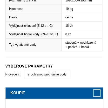
Rozměry: v x š x h
1020x300x295 mm
Hmotnost
19 kg
Barva
černá
Výdejnost chlazení (5-12 st. C)
18 l/h
Výdejnost horké vody (89-95 st. C)
8 l/h
studená + nechlazená
Typ vydávané vody
+ perlivá + horká
VÝBĚROVÉ PARAMETRY
Provedení:
s ochranou proti úniku vody
KOUPIT