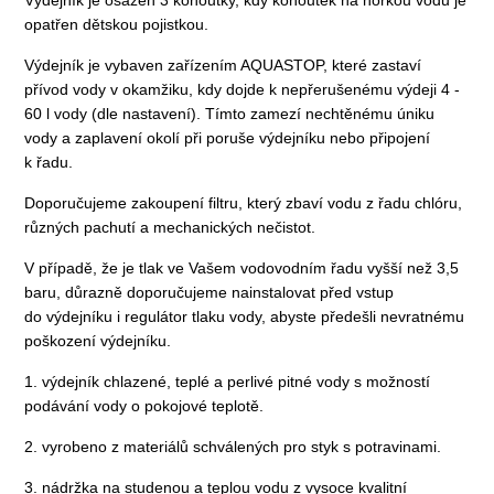
Výdejník je osazen 3 kohoutky, kdy kohoutek na horkou vodu je
opatřen dětskou pojistkou.
Výdejník je vybaven zařízením AQUASTOP, které zastaví
přívod vody v okamžiku, kdy dojde k nepřerušenému výdeji 4 -
60 l vody (dle nastavení). Tímto zamezí nechtěnému úniku
vody a zaplavení okolí při poruše výdejníku nebo připojení
k řadu.
Doporučujeme zakoupení filtru, který zbaví vodu z řadu chlóru,
různých pachutí a mechanických nečistot.
V případě, že je tlak ve Vašem vodovodním řadu vyšší než 3,5
baru, důrazně doporučujeme nainstalovat před vstup
do výdejníku i regulátor tlaku vody, abyste předešli nevratnému
poškození výdejníku.
1. výdejník chlazené, teplé a perlivé pitné vody s možností
podávání vody o pokojové teplotě.
2. vyrobeno z materiálů schválených pro styk s potravinami.
3. nádržka na studenou a teplou vodu z vysoce kvalitní