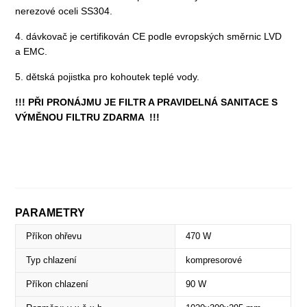
nerezové oceli SS304.
4. dávkovač je certifikován CE podle evropských směrnic LVD
a EMC.
5. dětská pojistka pro kohoutek teplé vody.
!!! PŘI PRONÁJMU JE FILTR A PRAVIDELNÁ SANITACE S
VÝMĚNOU FILTRU ZDARMA !!!
PARAMETRY
Příkon ohřevu
470 W
Typ chlazení
kompresorové
Příkon chlazení
90 W