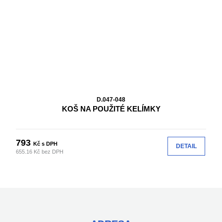
D.047-048
KOŠ NA POUŽITÉ KELÍMKY
793
Kč s DPH
DETAIL
655.16 Kč bez DPH