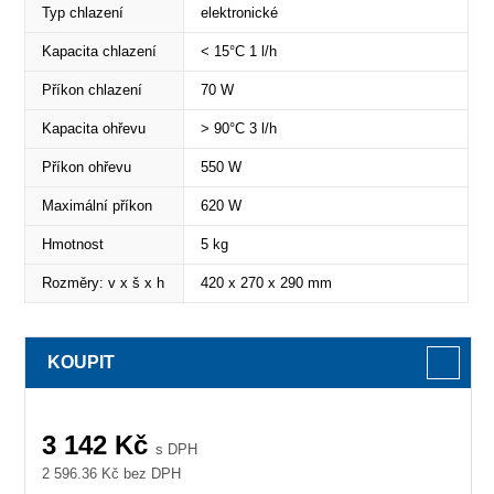
Typ chlazení
elektronické
Kapacita chlazení
< 15°C 1 l/h
Příkon chlazení
70 W
Kapacita ohřevu
> 90°C 3 l/h
Příkon ohřevu
550 W
Maximální příkon
620 W
Hmotnost
5 kg
Rozměry: v x š x h
420 x 270 x 290 mm
KOUPIT
3 142
Kč
s DPH
2 596.36
Kč bez DPH