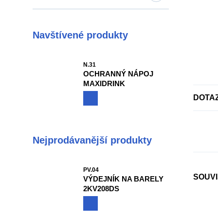
Navštívené produkty
N.31
OCHRANNÝ NÁPOJ
MAXIDRINK
DOTA
Nejprodávanější produkty
PV.04
SOUVI
VÝDEJNÍK NA BARELY
2KV208DS