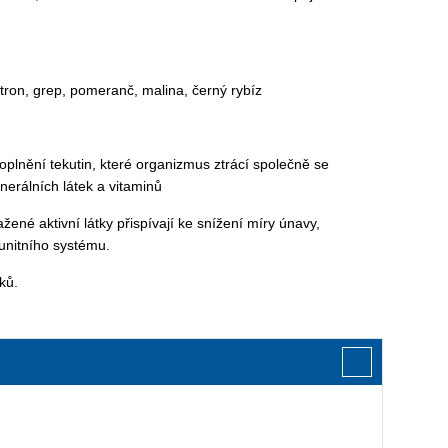
citron, grep, pomeranč, malina, černý rybíz
oplnění tekutin, které organizmus ztrácí společně se
rálních látek a vitaminů
sažené aktivní látky přispívají ke snížení míry únavy,
munitního systému.
ků.