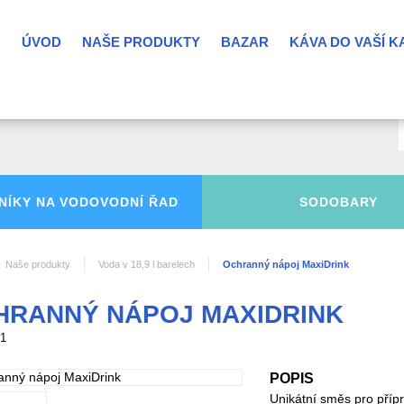
ÚVOD
NAŠE PRODUKTY
BAZAR
KÁVA DO VAŠÍ 
NÍKY NA
VODOVODNÍ ŘAD
SODOBARY
Naše produkty
Voda v 18,9 l barelech
Ochranný nápoj MaxiDrink
HRANNÝ NÁPOJ MAXIDRINK
31
POPIS
Unikátní směs pro příp