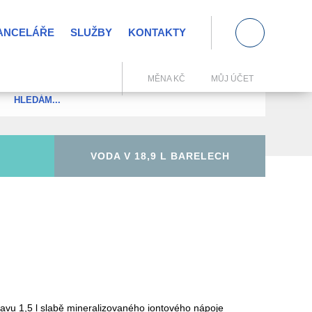
KANCELÁŘE
SLUŽBY
KONTAKTY
0
MĚNA KČ
MŮJ ÚČET
VODA V 18,9 L BARELECH
ravu 1,5 l slabě mineralizovaného iontového nápoje