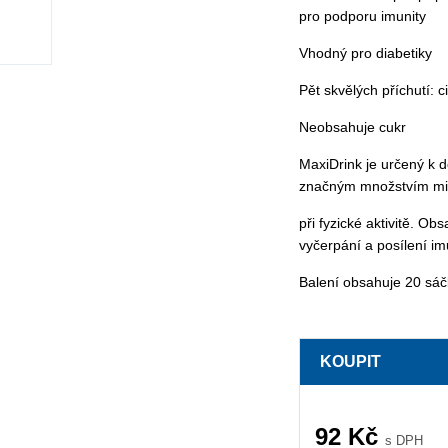
pro podporu imunity
Vhodný pro diabetiky
Pět skvělých příchutí: 
Neobsahuje cukr
MaxiDrink je určený k d
značným množstvím mine
při fyzické aktivitě. Ob
vyčerpání a posílení i
Balení obsahuje 20 sáč
KOUPIT
92
Kč
s DPH