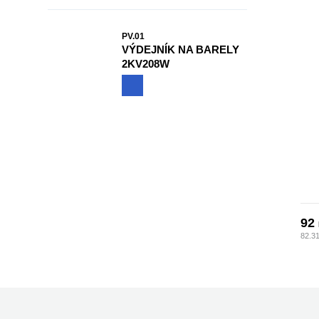
PV.01
VÝDEJNÍK NA BARELY
2KV208W
92
82.3