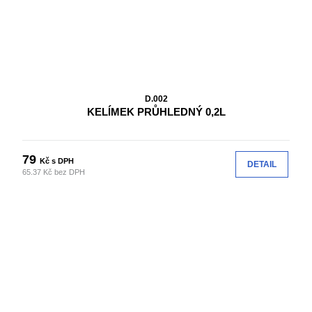
D.002
KELÍMEK PRŮHLEDNÝ 0,2L
79
Kč s DPH
DETAIL
65.37 Kč bez DPH