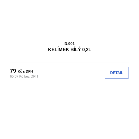
D.001
KELÍMEK BÍLÝ 0,2L
79
Kč s DPH
DETAIL
65.37 Kč bez DPH