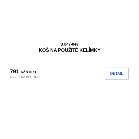
D.047-048
KOŠ NA POUŽITÉ KELÍMKY
791
Kč s DPH
DETAIL
653.67 Kč bez DPH