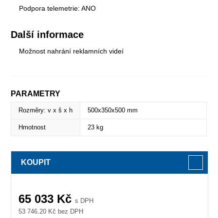
Podpora telemetrie: ANO
Další informace
Možnost nahrání reklamních videí
PARAMETRY
Rozměry: v x š x h
500x350x500 mm
Hmotnost
23 kg
KOUPIT
65 033
Kč
s DPH
53 746.20
Kč bez DPH