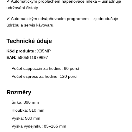
✔ Automatickým proplachem napěňovače mléka – usnadňuje
udržování čistoty.
✔ Automatickým odvápňovacím programem – zjednodušuje
údržbu a servis kávovaru.
Technické údaje
Kód produktu:
X95MP
EAN:
5905811979697
Počet cappuccin za hodinu: 80 porcí
Počet espress za hodinu: 120 porcí
Rozměry
Šířka: 390 mm
Hloubka: 510 mm
Výška: 580 mm
Výška výdejníku: 85–165 mm