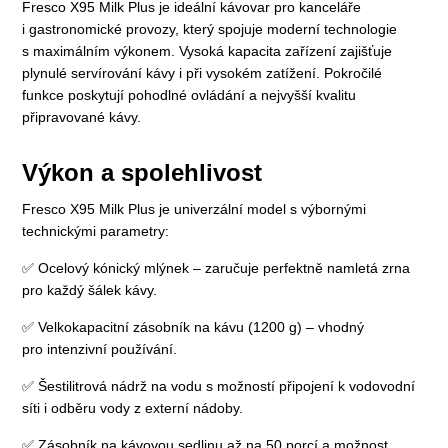
Fresco X95 Milk Plus je ideální kávovar pro kanceláře
i gastronomické provozy, který spojuje moderní technologie
s maximálním výkonem. Vysoká kapacita zařízení zajišťuje
plynulé servírování kávy i při vysokém zatížení. Pokročilé
funkce poskytují pohodlné ovládání a nejvyšší kvalitu
připravované kávy.
Výkon a spolehlivost
Fresco X95 Milk Plus je univerzální model s výbornými
technickými parametry:
✅ Ocelový kónický mlýnek – zaručuje perfektně namletá zrna
pro každý šálek kávy.
✅ Velkokapacitní zásobník na kávu (1200 g) – vhodný
pro intenzivní používání.
✅ Šestilitrová nádrž na vodu s možností připojení k vodovodní
síti i odběru vody z externí nádoby.
✅ Zásobník na kávovou sedlinu až na 50 porcí a možnost