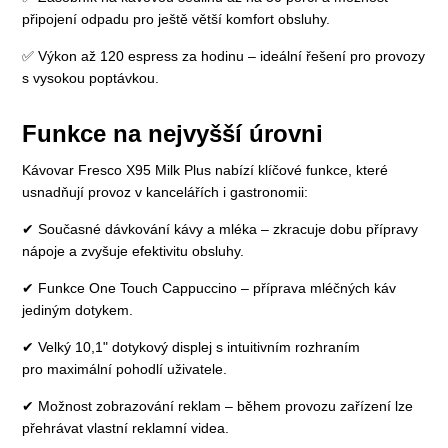
připojení odpadu pro ještě větší komfort obsluhy.
✅ Výkon až 120 espress za hodinu – ideální řešení pro provozy
s vysokou poptávkou.
Funkce na nejvyšší úrovni
Kávovar Fresco X95 Milk Plus nabízí klíčové funkce, které
usnadňují provoz v kancelářích i gastronomii:
✔ Současné dávkování kávy a mléka – zkracuje dobu přípravy
nápoje a zvyšuje efektivitu obsluhy.
✔ Funkce One Touch Cappuccino – příprava mléčných káv
jediným dotykem.
✔ Velký 10,1" dotykový displej s intuitivním rozhraním
pro maximální pohodlí uživatele.
✔ Možnost zobrazování reklam – během provozu zařízení lze
přehrávat vlastní reklamní videa.