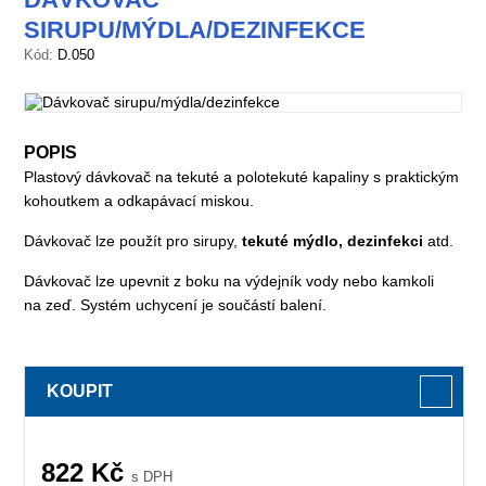
SIRUPU/MÝDLA/DEZINFEKCE
Kód:
D.050
POPIS
Plastový dávkovač na tekuté a polotekuté kapaliny s praktickým
kohoutkem a odkapávací miskou.
Dávkovač lze použít pro sirupy,
tekuté mýdlo, dezinfekci
atd.
Dávkovač lze upevnit z boku na výdejník vody nebo kamkoli
na zeď. Systém uchycení je součástí balení.
KOUPIT
822
Kč
s DPH