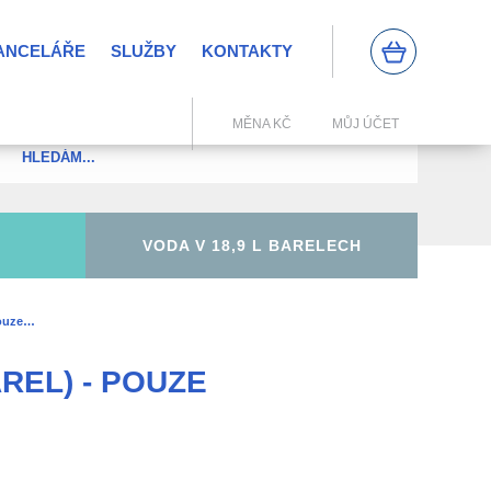
KANCELÁŘE
SLUŽBY
KONTAKTY
0
MĚNA KČ
MŮJ ÚČET
VODA V 18,9 L BARELECH
pouze…
REL) - POUZE