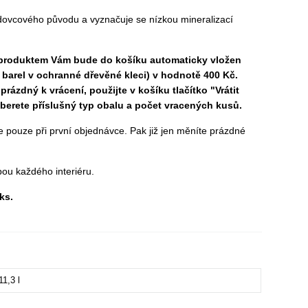
dovcového původu a vyznačuje se nízkou mineralizací
produktem Vám bude do košíku automaticky vložen
 barel v ochranné dřevěné kleci) v hodnotě 400 Kč.
 prázdný k vrácení, použijte v košíku tlačítko "Vrátit
berete příslušný typ obalu a počet vracených kusů.
te pouze při první objednávce. Pak již jen měníte prázdné
bou každého interiéru.
ks.
11,3 l