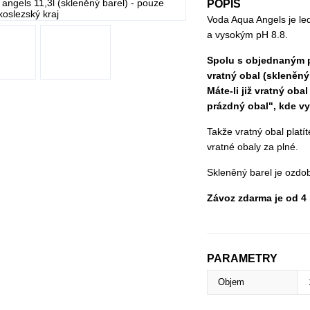
POPIS
Voda Aqua Angels je le
a vysokým pH 8.8.
Spolu s objednaným 
vratný obal (skleněný
Máte-li již vratný obal
prázdný obal", kde vy
Takže vratný obal platí
vratné obaly za plné.
Skleněný barel je ozdo
Závoz zdarma je od 4 
PARAMETRY
Objem