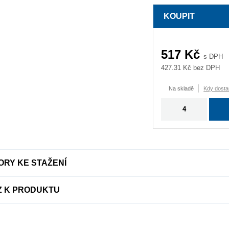
KOUPIT
517
Kč
s DPH
427.31
Kč bez DPH
Na skladě
Kdy dosta
RY KE STAŽENÍ
Z K PRODUKTU