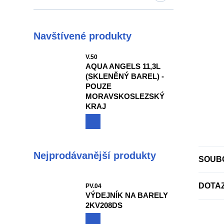
Navštívené produkty
V.50
AQUA ANGELS 11,3L
(SKLENĚNÝ BAREL) -
POUZE
MORAVSKOSLEZSKÝ
KRAJ
Nejprodávanější produkty
SOUBO
DOTA
PV.04
VÝDEJNÍK NA BARELY
2KV208DS