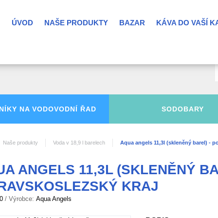
ÚVOD
NAŠE PRODUKTY
BAZAR
KÁVA DO VAŠÍ 
NÍKY NA
VODOVODNÍ ŘAD
SODOBARY
Naše produkty
Voda v 18,9 l barelech
Aqua angels 11,3l (skleněný barel) - 
A ANGELS 11,3L (SKLENĚNÝ BA
RAVSKOSLEZSKÝ KRAJ
0
/ Výrobce:
Aqua Angels