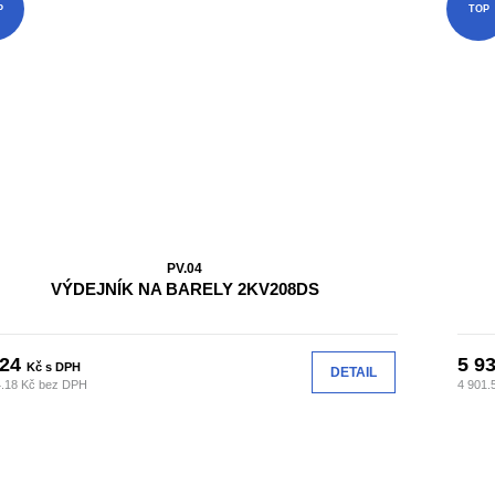
P
TOP
PV.04
VÝDEJNÍK NA BARELY 2KV208DS
224
5 9
Kč s DPH
DETAIL
4.18 Kč bez DPH
4 901.