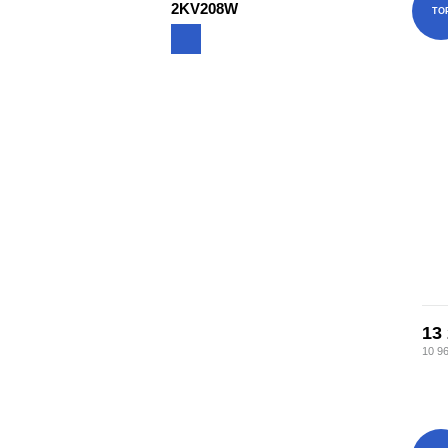
2KV208W
TO
13
10 9