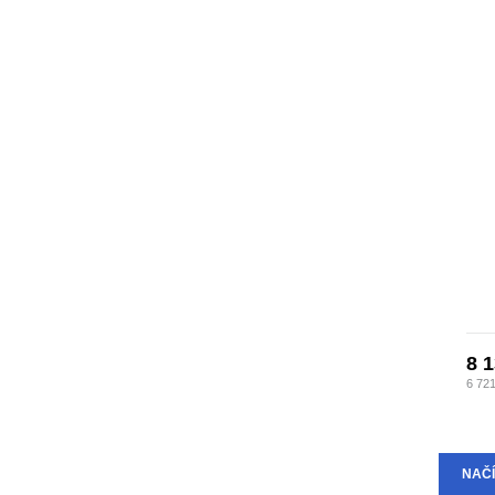
8 
6 72
NAČÍ