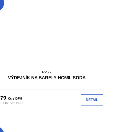
PV.22
VÝDEJNÍK NA BARELY HC66L SODA
179
Kč s DPH
DETAIL
.01 Kč bez DPH