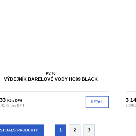
PV.70
VÝDEJNÍK BARELOVÉ VODY HC99 BLACK
133
3 1
Kč s DPH
DETAIL
1.41 Kč bez DPH
2 596.
1
2
3
ST DALŠÍ PRODUKTY