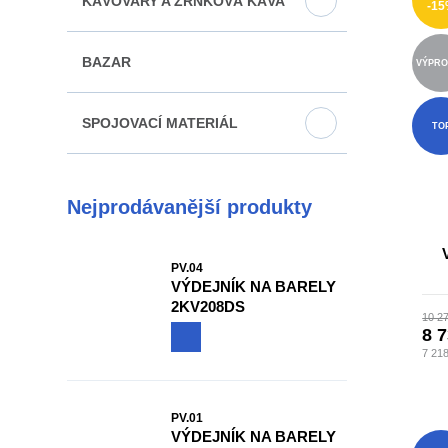
KÁVOVARY A ZRNKOVÁ KÁVA
-1
BAZAR
VÝPRO
SPOJOVACÍ MATERIÁL
TO
Nejprodávanější produkty
PV.04
VÝDEJNÍK NA BARELY
2KV208DS
10 2
8 
7 21
PV.01
VÝDEJNÍK NA BARELY