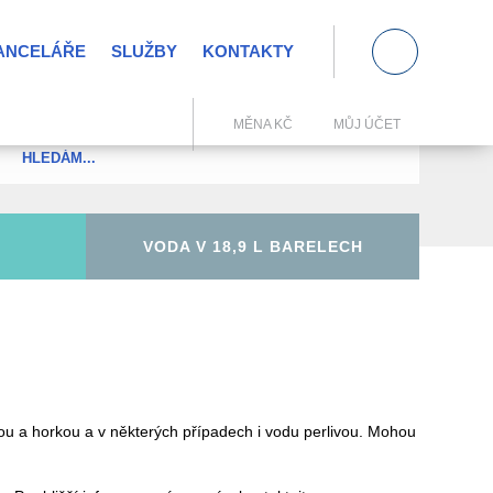
KANCELÁŘE
SLUŽBY
KONTAKTY
0
MĚNA KČ
MŮJ ÚČET
VODA V 18,9 L BARELECH
nou a horkou a v některých případech i vodu perlivou. Mohou