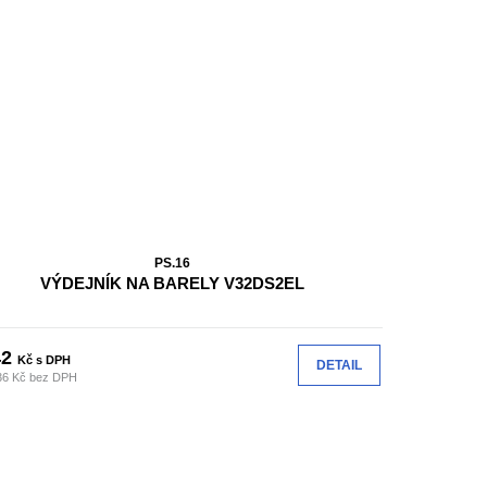
PS.16
VÝDEJNÍK NA BARELY V32DS2EL
42
Kč s DPH
DETAIL
36 Kč bez DPH