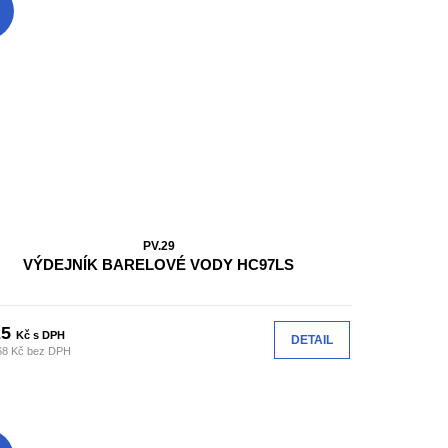
PV.29
VÝDEJNÍK BARELOVÉ VODY HC97LS
25
Kč s DPH
DETAIL
68 Kč bez DPH