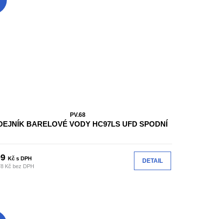
PV.68
DEJNÍK BARELOVÉ VODY HC97LS UFD SPODNÍ
99
Kč s DPH
DETAIL
78 Kč bez DPH