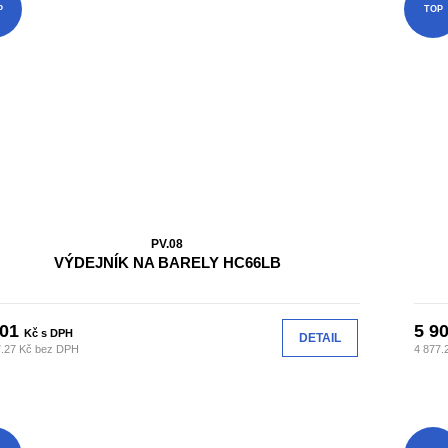
P
TOP
PV.08
VÝDEJNÍK NA BARELY HC66LB
901
5 9
Kč s DPH
DETAIL
7.27 Kč bez DPH
4 877.