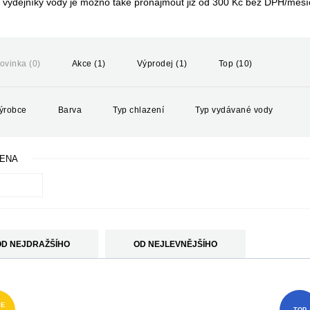
 výdejníky vody je možno také pronajmout již od 300 Kč bez DPH/měsíc.
ovinka (0)
Akce (1)
Výprodej (1)
Top (10)
ýrobce
Barva
Typ chlazení
Typ vydávané vody
ENA
OD NEJDRAŽŠÍHO
OD NEJLEVNĚJŠÍHO
E
TOP