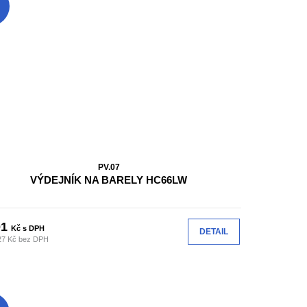
PV.07
VÝDEJNÍK NA BARELY HC66LW
01
Kč s DPH
DETAIL
27 Kč bez DPH