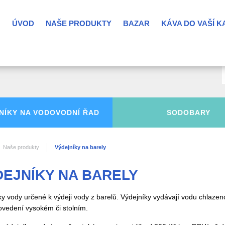
ÚVOD
NAŠE PRODUKTY
BAZAR
KÁVA DO VAŠÍ 
NÍKY NA
VODOVODNÍ ŘAD
SODOBARY
Naše produkty
Výdejníky na barely
DEJNÍKY NA BARELY
ky vody určené k výdeji vody z barelů. Výdejníky vydávají vodu chlaze
rovedení vysokém či stolním.