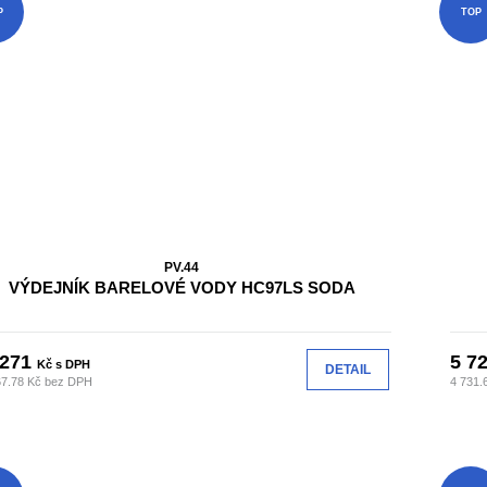
P
TOP
PV.44
VÝDEJNÍK BARELOVÉ VODY HC97LS SODA
 271
5 7
Kč s DPH
DETAIL
67.78 Kč bez DPH
4 731.