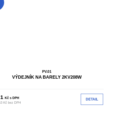
PV.01
VÝDEJNÍK NA BARELY 2KV208W
31
Kč s DPH
DETAIL
53 Kč bez DPH