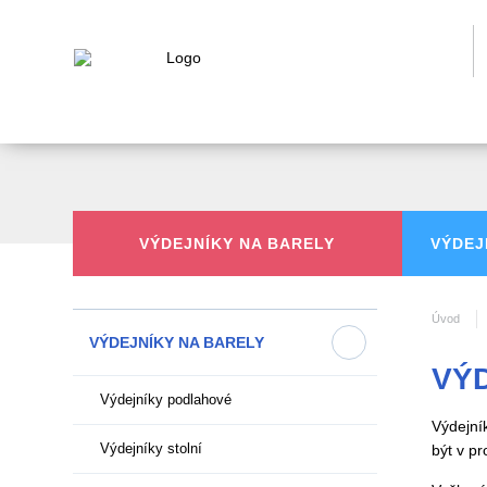
VÝDEJNÍKY
NA BARELY
VÝDEJ
Úvod
VÝDEJNÍKY NA BARELY
VÝ
Výdejníky podlahové
Výdejní
Výdejníky stolní
být v p