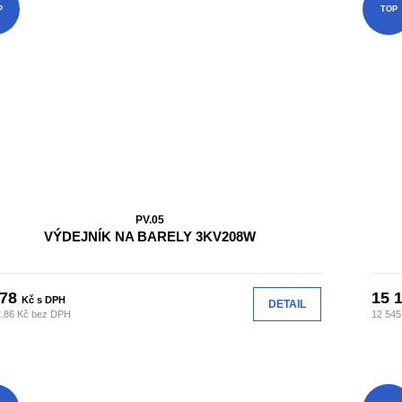
P
TOP
PV.05
VÝDEJNÍK NA BARELY 3KV208W
078
15 
Kč s DPH
DETAIL
2.86 Kč bez DPH
12 545