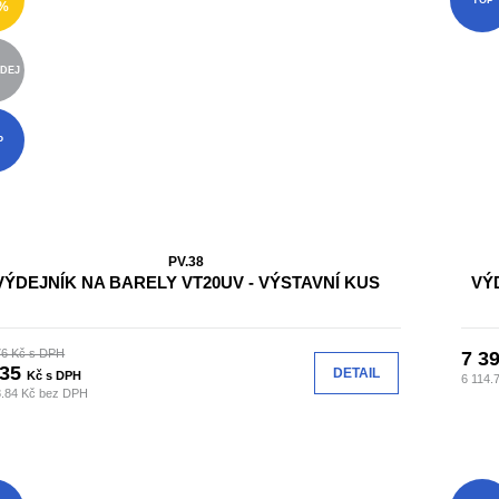
5%
DEJ
P
PV.38
VÝDEJNÍK NA BARELY VT20UV - VÝSTAVNÍ KUS
VÝ
76 Kč s DPH
7 3
735
DETAIL
Kč s DPH
6 114.
8.84 Kč bez DPH